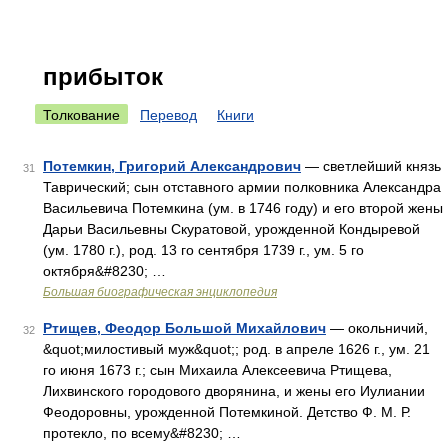
прибыток
Толкование
Перевод
Книги
Потемкин, Григорий Александрович
— светлейший князь
31
Таврический; сын отставного армии полковника Александра
Васильевича Потемкина (ум. в 1746 году) и его второй жены
Дарьи Васильевны Скуратовой, урожденной Кондыревой
(ум. 1780 г.), род. 13 го сентября 1739 г., ум. 5 го
октября&#8230; …
Большая биографическая энциклопедия
Ртищев, Феодор Большой Михайлович
— окольничий,
32
&quot;милостивый муж&quot;; род. в апреле 1626 г., ум. 21
го июня 1673 г.; сын Михаила Алексеевича Ртищева,
Лихвинского городового дворянина, и жены его Иулиании
Феодоровны, урожденной Потемкиной. Детство Ф. М. Р.
протекло, по всему&#8230; …