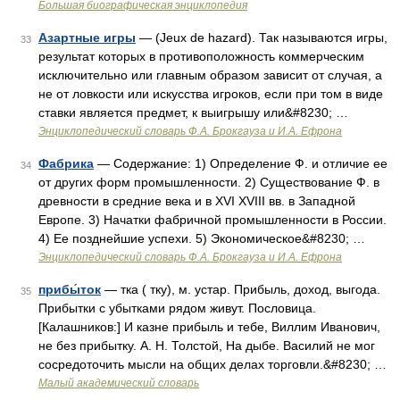
Большая биографическая энциклопедия
Азартные игры
— (Jeux de hazard). Так называются игры,
33
результат которых в противоположность коммерческим
исключительно или главным образом зависит от случая, а
не от ловкости или искусства игроков, если при том в виде
ставки является предмет, к выигрышу или&#8230; …
Энциклопедический словарь Ф.А. Брокгауза и И.А. Ефрона
Фабрика
— Содержание: 1) Определение Ф. и отличие ее
34
от других форм промышленности. 2) Существование Ф. в
древности в средние века и в XVI XVIII вв. в Западной
Европе. 3) Начатки фабричной промышленности в России.
4) Ее позднейшие успехи. 5) Экономическое&#8230; …
Энциклопедический словарь Ф.А. Брокгауза и И.А. Ефрона
прибы́ток
— тка ( тку), м. устар. Прибыль, доход, выгода.
35
Прибытки с убытками рядом живут. Пословица.
[Калашников:] И казне прибыль и тебе, Виллим Иванович,
не без прибытку. А. Н. Толстой, На дыбе. Василий не мог
сосредоточить мысли на общих делах торговли.&#8230; …
Малый академический словарь