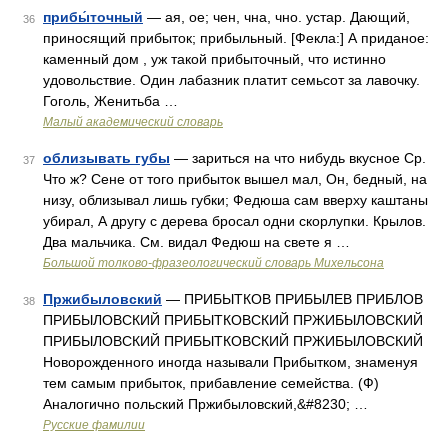
прибы́точный
— ая, ое; чен, чна, чно. устар. Дающий,
36
приносящий прибыток; прибыльный. [Фекла:] А приданое:
каменный дом , уж такой прибыточный, что истинно
удовольствие. Один лабазник платит семьсот за лавочку.
Гоголь, Женитьба …
Малый академический словарь
облизывать губы
— зариться на что нибудь вкусное Ср.
37
Что ж? Сене от того прибыток вышел мал, Он, бедный, на
низу, облизывал лишь губки; Федюша сам вверху каштаны
убирал, А другу с дерева бросал одни скорлупки. Крылов.
Два мальчика. См. видал Федюш на свете я …
Большой толково-фразеологический словарь Михельсона
Пржибыловский
— ПРИБЫТКОВ ПРИБЫЛЕВ ПРИБЛОВ
38
ПРИБЫЛОВСКИЙ ПРИБЫТКОВСКИЙ ПРЖИБЫЛОВСКИЙ
ПРИБЫЛОВСКИЙ ПРИБЫТКОВСКИЙ ПРЖИБЫЛОВСКИЙ
Новорожденного иногда называли Прибытком, знаменуя
тем самым прибыток, прибавление семейства. (Ф)
Аналогично польский Пржибыловский,&#8230; …
Русские фамилии